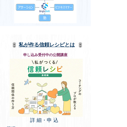
​私が作る信頼レシピとは
​申し込み受付中の公開講座
​詳 細・申 込